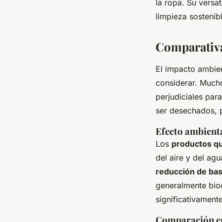
la ropa. Su versa
limpieza sostenib
Comparativa
El impacto ambie
considerar. Much
perjudiciales par
ser desechados, p
Efecto ambienta
Los
productos q
del aire y del ag
reducción de ba
generalmente biod
significativamente
Comparación en