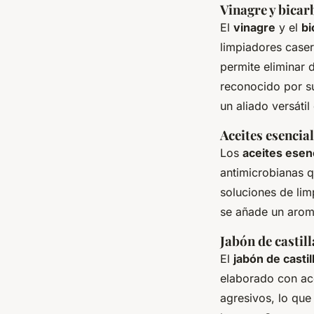
Vinagre y bicar
El
vinagre
y el
bi
limpiadores caser
permite eliminar 
reconocido por su
un aliado versátil
Aceites esencia
Los
aceites esen
antimicrobianas q
soluciones de lim
se añade un aroma
Jabón de castill
El
jabón de castil
elaborado con ac
agresivos, lo que