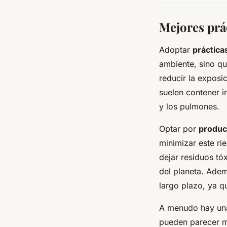
Mejores prá
Adoptar
práctica
ambiente, sino qu
reducir la exposi
suelen contener i
y los pulmones.
Optar por
produc
minimizar este r
dejar residuos tó
del planeta. Adem
largo plazo, ya 
A menudo hay u
pueden parecer má