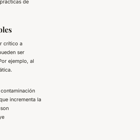
 prácticas de
bles
 crítico a
ueden ser
Por ejemplo, al
tica.
a contaminación
que incrementa la
son
ye