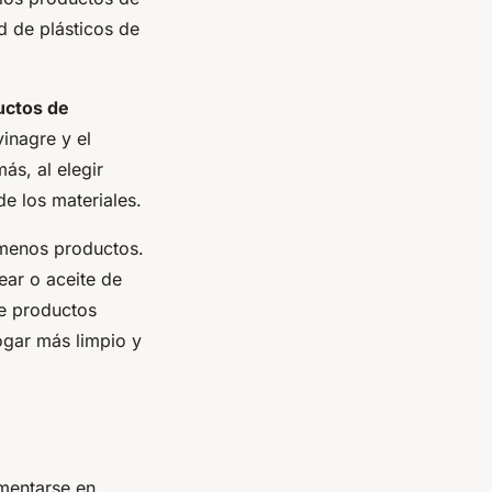
d de plásticos de
uctos de
inagre y el
s, al elegir
de los materiales.
 menos productos.
ear o aceite de
de productos
ogar más limpio y
mentarse en