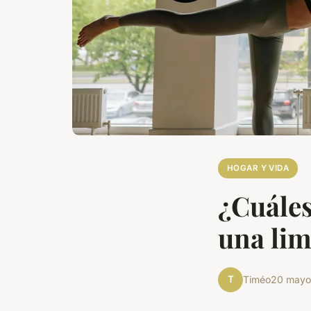
HOGAR Y VIDA
¿Cuáles
una lim
T
Timéo
20 mayo