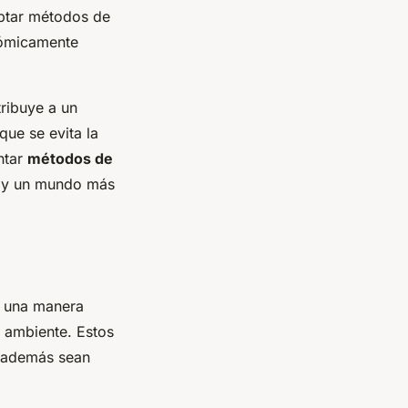
optar métodos de
nómicamente
ribuye a un
que se evita la
ntar
métodos de
o y un mundo más
a una manera
o ambiente. Estos
e además sean