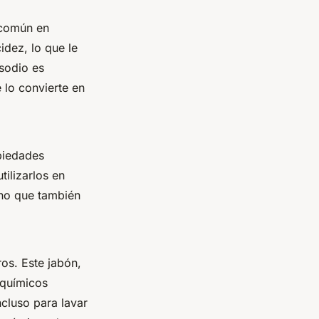
 común en
idez, lo que le
 sodio es
 lo convierte en
piedades
tilizarlos en
ino que también
os. Este jabón,
 químicos
ncluso para lavar