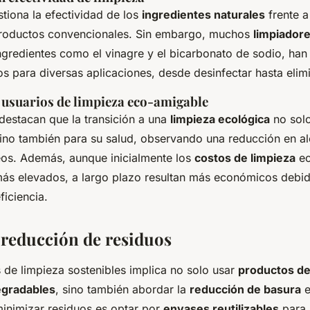
tiona la efectividad de los
ingredientes naturales
frente a
productos convencionales. Sin embargo, muchos
limpiador
ngredientes como el vinagre y el bicarbonato de sodio, ha
os para diversas aplicaciones, desde desinfectar hasta elimi
 usuarios de limpieza eco-amigable
destacan que la transición a una
limpieza ecológica
no solo
sino también para su salud, observando una reducción en al
os. Además, aunque inicialmente los
costos de limpieza
ec
ás elevados, a largo plazo resultan más económicos debid
ficiencia.
 reducción de residuos
 de limpieza sostenibles implica no solo usar
productos de
egradables
, sino también abordar la
reducción de basura
e
inimizar residuos es optar por
envases reutilizables
para 