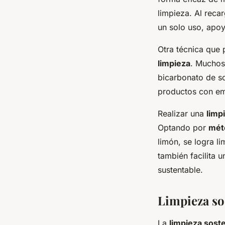
limpieza. Al reca
un solo uso, apoy
Otra técnica que
limpieza
. Muchos
bicarbonato de s
productos con emb
Realizar una
limp
Optando por
mét
limón, se logra l
también facilita 
sustentable.
Limpieza so
La
limpieza sost