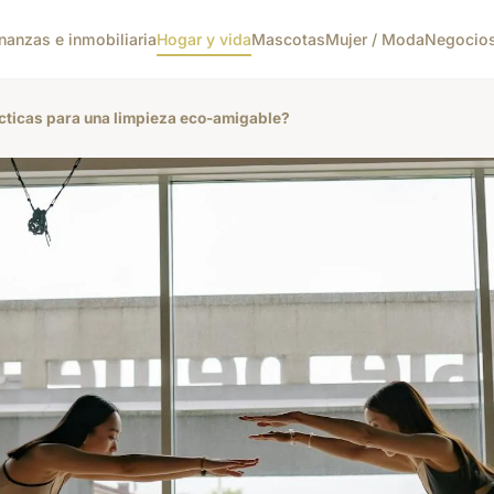
nanzas e inmobiliaria
Hogar y vida
Mascotas
Mujer / Moda
Negocio
cticas para una limpieza eco-amigable?