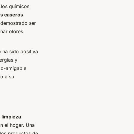
 los químicos
es caseros
n demostrado ser
nar olores.
 ha sido positiva
ergias y
o-amigable
o a su
 limpieza
n el hogar. Una
los productos de