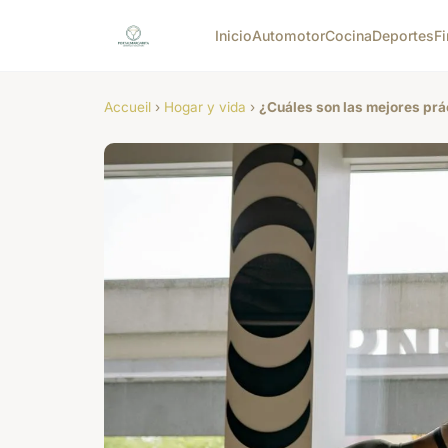
Inicio
Automotor
Cocina
Deportes
Fi
Accueil
›
Hogar y vida
›
¿Cuáles son las mejores prá