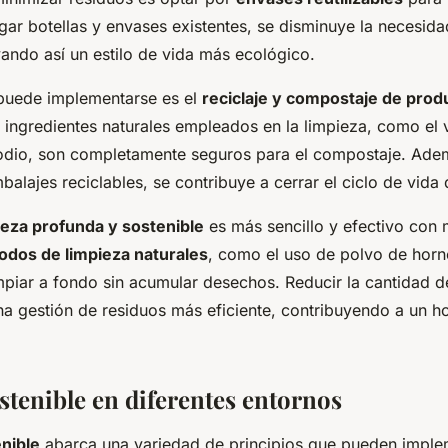
rgar botellas y envases existentes, se disminuye la necesida
ando así un estilo de vida más ecológico.
 puede implementarse es el
reciclaje y compostaje de prod
 ingredientes naturales empleados en la limpieza, como el v
odio, son completamente seguros para el compostaje. Ademá
alajes reciclables, se contribuye a cerrar el ciclo de vida 
ieza profunda y sostenible
es más sencillo y efectivo con
odos de limpieza naturales
, como el uso de polvo de horn
impiar a fondo sin acumular desechos. Reducir la cantidad 
una gestión de residuos más eficiente, contribuyendo a un h
stenible en diferentes entornos
enible
abarca una variedad de principios que pueden imple